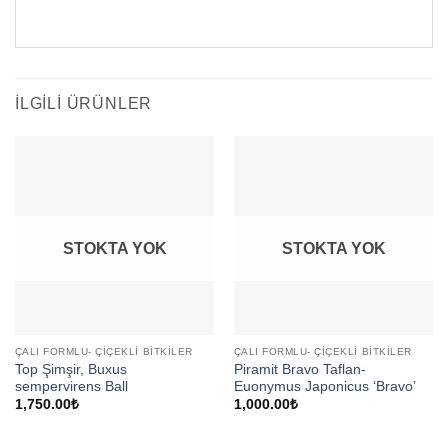
İLGILI ÜRÜNLER
STOKTA YOK
STOKTA YOK
ÇALI FORMLU- ÇIÇEKLI BITKILER
ÇALI FORMLU- ÇIÇEKLI BITKILER
Top Şimşir, Buxus
Piramit Bravo Taflan-
sempervirens Ball
Euonymus Japonicus ‘Bravo’
1,750.00
₺
1,000.00
₺