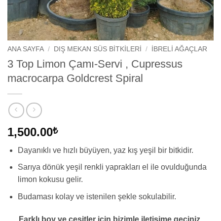
ANA SAYFA
/
DIŞ MEKAN SÜS BITKILERI
/
İBRELI AĞAÇLAR
3 Top Limon Çamı-Servi , Cupressus
macrocarpa Goldcrest Spiral
1,500.00
₺
Dayanıklı ve hızlı büyüyen, yaz kış yeşil bir bitkidir.
Sarıya dönük yeşil renkli yaprakları el ile ovulduğunda
limon kokusu gelir.
Budaması kolay ve istenilen şekle sokulabilir.
Farklı boy ve çeşitler için bizimle iletişime geçiniz.