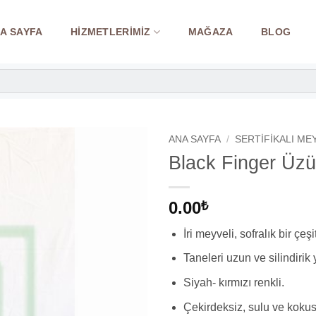
A SAYFA
HIZMETLERIMIZ
MAĞAZA
BLOG
ANA SAYFA
/
SERTIFIKALI ME
Black Finger Üzü
0.00
₺
İri meyveli, sofralık bir çeşit
Taneleri uzun ve silindirik y
Siyah- kırmızı renkli.
Çekirdeksiz, sulu ve koku