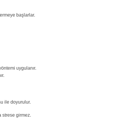
vermeye başlarlar.
 yöntemi uygulanır.
ır.
 ile doyurulur.
a strese girmez.