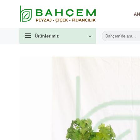
İçeriğe
atla
AN
Ara:
Ürünlerimiz