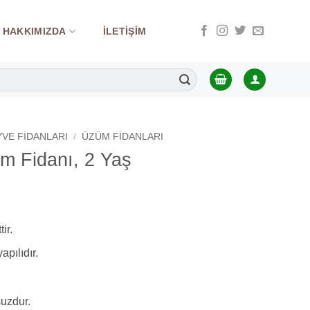
HAKKIMIZDA
İLETIŞIM
YVE FIDANLARI
/
ÜZÜM FIDANLARI
m Fidanı, 2 Yaş
tir.
apılıdır.
suzdur.