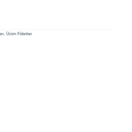
arı
,
Üzüm Fidanları