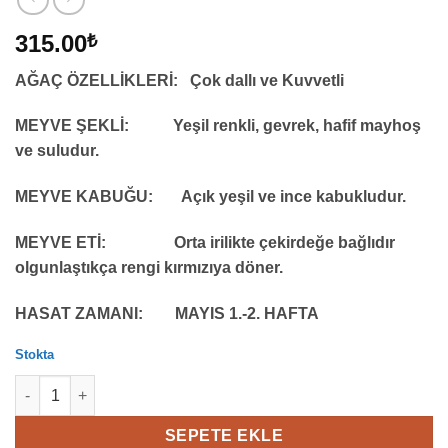
315.00
₺
AĞAÇ ÖZELLİKLERİ:
Çok dallı ve Kuvvetli
MEYVE ŞEKLİ:
Yeşil renkli, gevrek, hafif mayhoş
ve suludur.
MEYVE KABUĞU:
Açık yeşil ve ince kabukludur.
MEYVE ETİ:
Orta irilikte çekirdeğe bağlıdır
olgunlaştıkça rengi kırmızıya döner.
HASAT ZAMANI:
MAYIS 1.-2. HAFTA
Stokta
Erik Fidanı Can Eriği, 2 Yaş adet
SEPETE EKLE