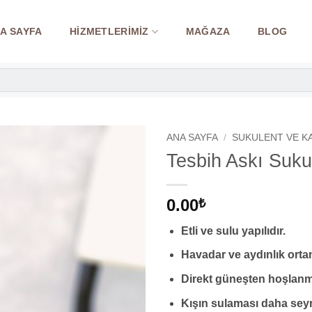
A SAYFA
HIZMETLERIMIZ
MAĞAZA
BLOG
ANA SAYFA
/
SUKULENT VE K
Tesbih Askı Suku
0.00
₺
Etli ve sulu yapılıdır.
Havadar ve aydınlık ortam
Direkt güneşten hoşlanm
Kışın sulaması daha seyr