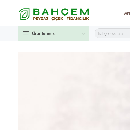
İçeriğe
atla
AN
Ara:
Ürünlerimiz