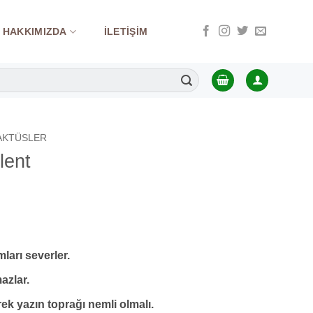
HAKKIMIZDA
İLETIŞIM
AKTÜSLER
lent
ları severler.
azlar.
ek yazın toprağı nemli olmalı.