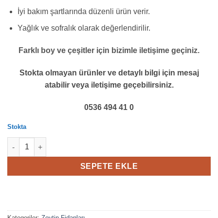
İyi bakım şartlarında düzenli ürün verir.
Yağlık ve sofralık olarak değerlendirilir.
Farklı boy ve çeşitler için bizimle iletişime geçiniz.
Stokta olmayan ürünler ve d
etaylı
bilgi için mesaj
atabilir veya iletişime geçebilirsiniz.
0536 494 41 0
Stokta
Zeytin Fidanı Deliceye Aşılı Gemlik Zeytin Fidanı, 3 Yaş adet
SEPETE EKLE
Kategoriler:
Zeytin Fidanları