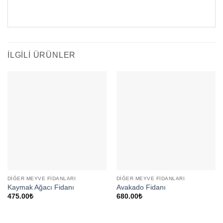
İLGILI ÜRÜNLER
DIĞER MEYVE FIDANLARI
DIĞER MEYVE FIDANLARI
Kaymak Ağacı Fidanı
Avakado Fidanı
475.00
₺
680.00
₺