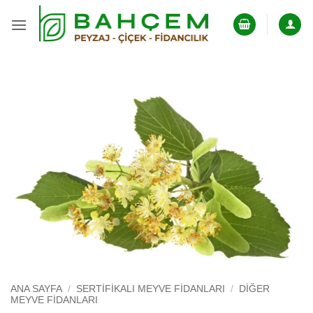
İçeriğe
atla
ANA SAYFA
/
SERTIFIKALI MEYVE FIDANLARI
/
DIĞER
MEYVE FIDANLARI