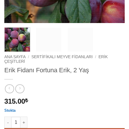
ANA SAYFA
/
SERTIFIKALI MEYVE FIDANLARI
/
ERIK
ÇEŞITLERI
Erik Fidanı Fortuna Erik, 2 Yaş
315.00
₺
Stokta
Erik Fidanı Fortuna Erik, 2 Yaş adet